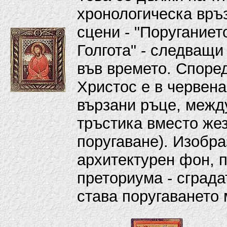
хронологическа връ
сцени - "Поруганиет
Голгота" - следващи
във времето. Споре
Христос е в червена
вързани ръце, межд
тръстика вместо жез
поругаване). Изобра
архитектурен фон, 
преториума - сграда
става поругаването 