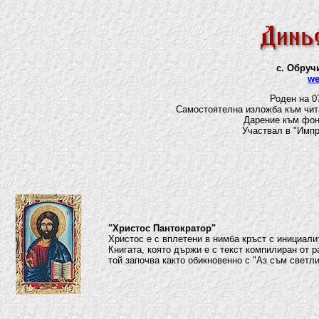
с. Обруч
we
Роден на 0
Самостоятелна изложба към чита
Дарение към фон
Участвал в "Импре
"Христос Пантократор"
Христос е с вплетени в нимба кръст с инициал
Книгата, която държи е с текст компилиран от р
той започва както обикновенно с "Аз съм светли