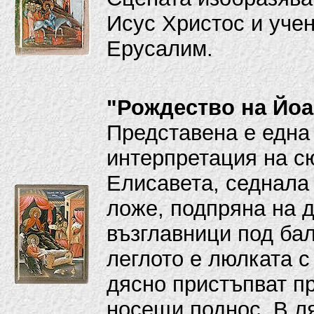
Исус Христос и уче
Ерусалим.
"Рождество на Йоа
Представена е една
интерпретация на с
Елисавета, седнала
ложе, подпряна на 
възглавници под ба
леглото е люлката с
дясно пристъпват п
носещи поднос. В л