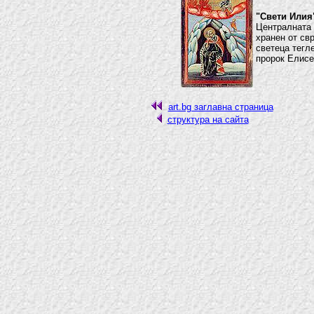
"Свети Илия
Централната 
хранен от свр
светеца тегле
пророк Елисе
art.bg заглавна страница
структура на сайта