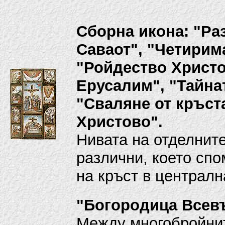
Сборна икона: "Ра
Саваот", "Четирим
"Ройдество Христо
Ерусалим", "Тайна
"Сваляне от кръст
Христово".
Нивата на отделните
различни, което сп
на кръст в централн
"Богородица Всев
Между многобройнит