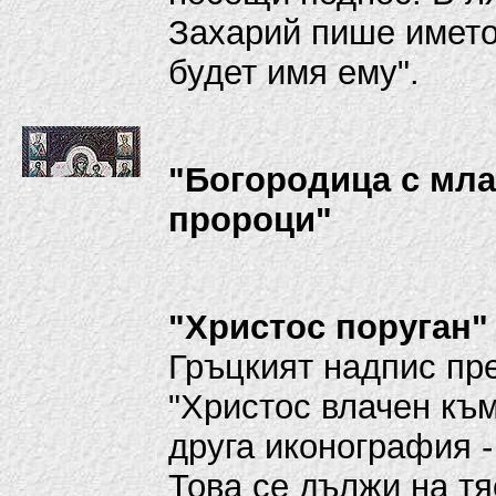
Захарий пише името
будет имя ему".
"Богородица с мла
пророци"
"Христос поруган"
Гръцкият надпис пр
"Христос влачен към
друга иконография -
Това се дължи на тя