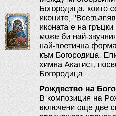
Богородица, които с
иконите, "Всевъзпяв
иконата е на гръцки 
може би най-звучни
най-поетична форма
към Богородица. Епи
химна Акатист, посв
Богородица.
Рождество на Бог
В композиция на Ро
включени още две сц