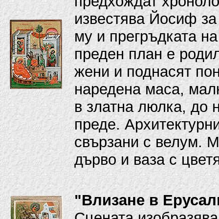
предхождат хронолог
известява Йосиф за
му и прегръдката н
преден план е роди
жени и поднасят пон
наредена маса, мал
в златна люлка, до 
преде. Архитектурни
свързани с велум. 
дърво и ваза с цветя
"Влизане в Ерусал
Сцената изобразява